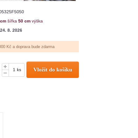
05325F5050
 cm
šířka
50 cm
výška
24. 8. 2026
000 Kč a doprava bude zdarma
+
Vložit do košíku
ks
–