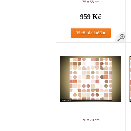
75 x 55 cm
959 Kč
Vložit do košíku
70 x 70 cm