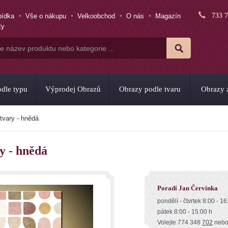
733 
bídka
Vše o nákupu
Velkoobchod
O nás
Magazín
ty
dle typu
Výprodej Obrazů
Obrazy podle tvaru
Obrazy z
tvary - hnědá
y - hnědá
Poradí Jan Červinka
pondělí - čtvrtek 8:00 - 16
pátek 8:00 - 15:00 h
Volejte 774 348
702
neb