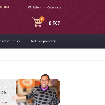
786 004
Přihlášení
Registrace
0
0 Kč
 vlastní fotky
Dárkové poukazy
:30 h,
o
pište
.