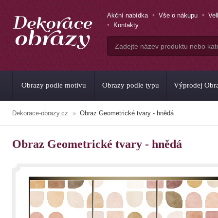
Akční nabídka
Vše o nákupu
Ve
Kontakty
Obrazy podle motivu
Obrazy podle typu
Výprodej Obr
Dekorace-obrazy.cz
Obraz Geometrické tvary - hnědá
Obraz Geometrické tvary - hnědá