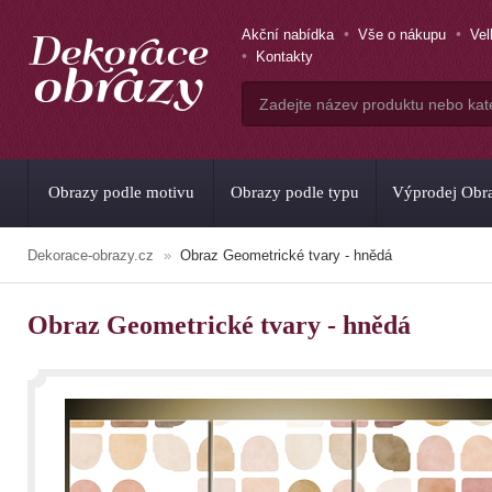
Akční nabídka
Vše o nákupu
Ve
Kontakty
Obrazy podle motivu
Obrazy podle typu
Výprodej Obr
Dekorace-obrazy.cz
Obraz Geometrické tvary - hnědá
Obraz Geometrické tvary - hnědá