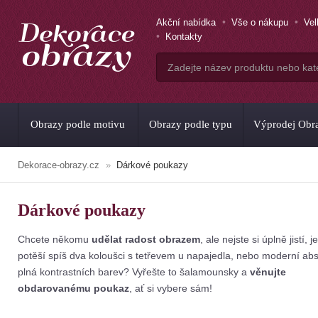
Akční nabídka
Vše o nákupu
Ve
Kontakty
Obrazy podle motivu
Obrazy podle typu
Výprodej Obr
Dekorace-obrazy.cz
Dárkové poukazy
Dárkové poukazy
Chcete někomu
udělat radost obrazem
, ale nejste si úplně jistí, je
potěší spíš dva koloušci s tetřevem u napajedla, nebo moderní ab
plná kontrastních barev? Vyřešte to šalamounsky a
věnujte
obdarovanému poukaz
, ať si vybere sám!