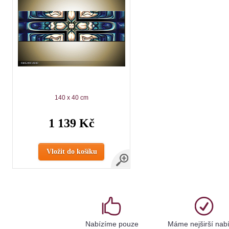
140 x 40 cm
1 139 Kč
Vložit do košíku
Nabízíme pouze
Máme nejširší nab