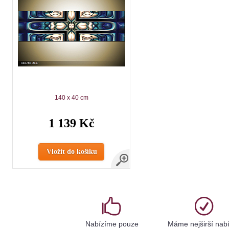
140 x 40 cm
1 139 Kč
Vložit do košíku
Nabízíme pouze
Máme nejširší nab