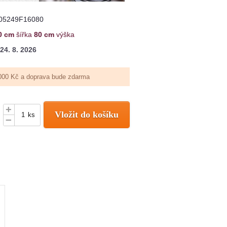
05249F16080
0 cm
šířka
80 cm
výška
24. 8. 2026
000 Kč a doprava bude zdarma
+
Vložit do košíku
ks
–