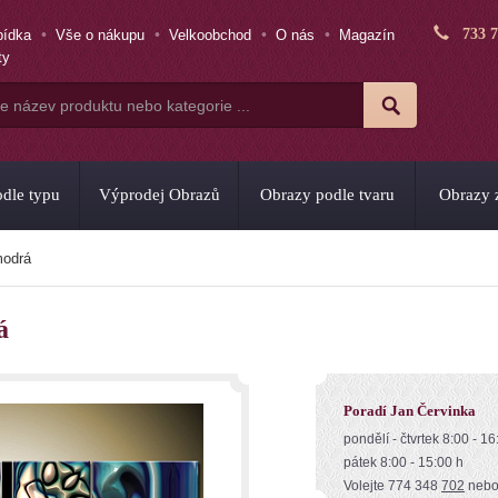
733 
bídka
Vše o nákupu
Velkoobchod
O nás
Magazín
ty
dle typu
Výprodej Obrazů
Obrazy podle tvaru
Obrazy z
modrá
á
Poradí Jan Červinka
pondělí - čtvrtek 8:00 - 16
pátek 8:00 - 15:00 h
Volejte 774 348
702
neb