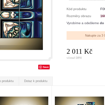
Kód produktu
F0
Rozměry obrazu
16
Vyrobíme a odešleme
do 
Nakupte za 3 
2 011 Kč
včetně DPH
Save
o produktu
Dotaz k produktu