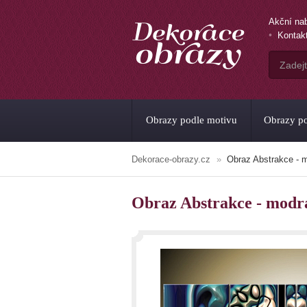
Akční na
Kontak
Obrazy podle motivu
Obrazy po
Dekorace-obrazy.cz
Obraz Abstrakce - 
Obraz Abstrakce - modr