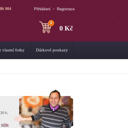
786 004
Přihlášení
Registrace
0
0 Kč
 vlastní fotky
Dárkové poukazy
:30 h,
o
pište
.