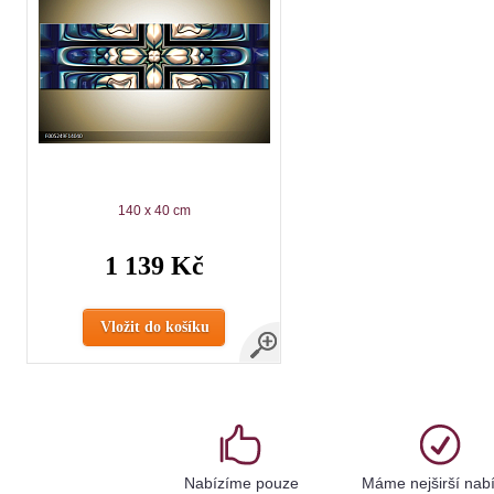
140 x 40 cm
1 139 Kč
Vložit do košíku
Nabízíme pouze
Máme nejširší nab