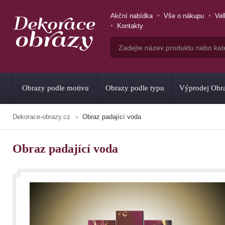
Akční nabídka
Vše o nákupu
Ve
Kontakty
Obrazy podle motivu
Obrazy podle typu
Výprodej Obr
Dekorace-obrazy.cz
Obraz padající voda
Obraz padající voda