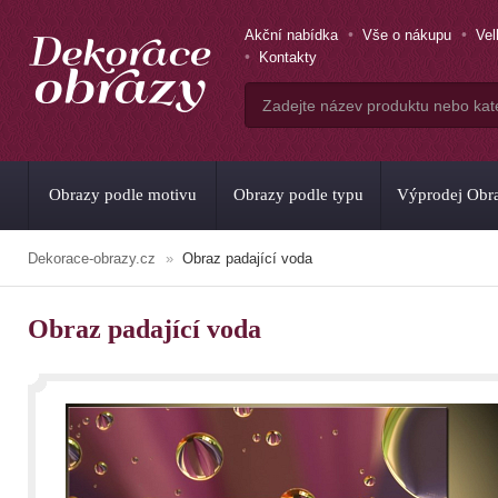
Akční nabídka
Vše o nákupu
Ve
Kontakty
Obrazy podle motivu
Obrazy podle typu
Výprodej Obr
Dekorace-obrazy.cz
Obraz padající voda
Obraz padající voda