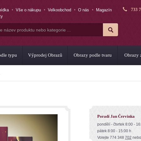
733 
bídka
Vše o nákupu
Velkoobchod
O nás
Magazín
ty
dle typu
Výprodej Obrazů
Obrazy podle tvaru
Obrazy z
Poradí Jan Červinka
pondělí - čtvrtek 8:00 - 16
pátek 8:00 - 15:00 h
Volejte 774 348
702
neb