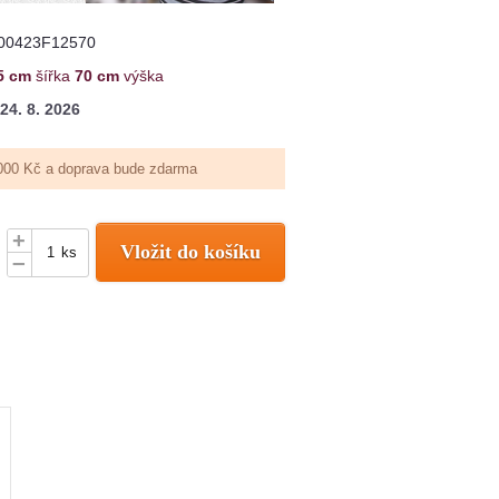
00423F12570
5 cm
šířka
70 cm
výška
24. 8. 2026
000 Kč a doprava bude zdarma
+
Vložit do košíku
ks
–