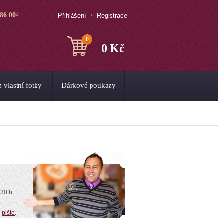
786 004
Přihlášení
Registrace
0
0 Kč
 vlastní fotky
Dárkové poukazy
:30 h,
o
pište
.