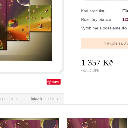
Kód produktu
F0
Rozměry obrazu
12
Vyrobíme a odešleme
do 
Nakupte za 3 
1 357 Kč
včetně DPH
Save
o produktu
Dotaz k produktu