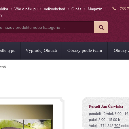
733 
bídka
Vše o nákupu
Velkoobchod
O nás
Magazín
ty
dle typu
Výprodej Obrazů
Obrazy podle tvaru
Obrazy z
lená
Poradí Jan Červinka
pondělí - čtvrtek 8:00 - 16
pátek 8:00 - 15:00 h
Volejte 774 348
702
neb