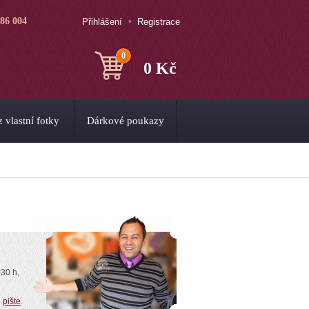
786 004
Přihlášení
Registrace
0
0 Kč
 vlastní fotky
Dárkové poukazy
:30 h,
o
pište
.