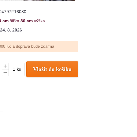
04797F16080
0 cm
šířka
80 cm
výška
24. 8. 2026
000 Kč a doprava bude zdarma
+
Vložit do košíku
ks
–