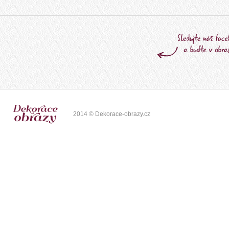
2014 © Dekorace-obrazy.cz