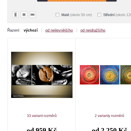
Malé
(okolo 50 cm)
Střední
(okolo 12
Řazení:
výchozí
od nejlevnějšího
od nejdražšího
33 variant rozměrů
2 varianty rozměrů
od 959 Kč
od 2 250 Kč