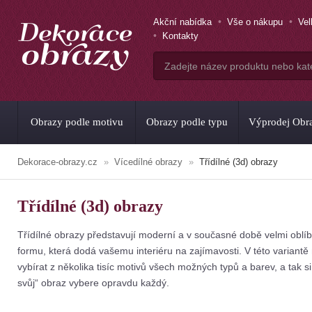
Akční nabídka
Vše o nákupu
Ve
Kontakty
Obrazy podle motivu
Obrazy podle typu
Výprodej Obr
Dekorace-obrazy.cz
Vícedílné obrazy
Třídílné (3d) obrazy
Třídílné (3d) obrazy
Třídílné obrazy představují moderní a v současné době velmi oblí
formu, která dodá vašemu interiéru na zajímavosti. V této variant
vybírat z několika tisíc motivů všech možných typů a barev, a tak si
svůj“ obraz vybere opravdu každý.