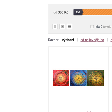
od
300 Kč
Malé
(okolo
Řazení:
výchozí
od nejlevnějšího