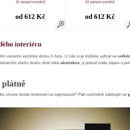
32 variant rozměrů
32 variant rozměrů
od 612 Kč
od 612 Kč
dého interiéru
itní variantu výzdoby domu či bytu. U nás si je můžete vybrat ve
velké
Interiérům všeho druhu sluší také
abstrakce
, a pokud máte zájem o je
 plátně
o chcete dodat místnosti na zajímavosti? Pak rozhodně zalistujte ve
v