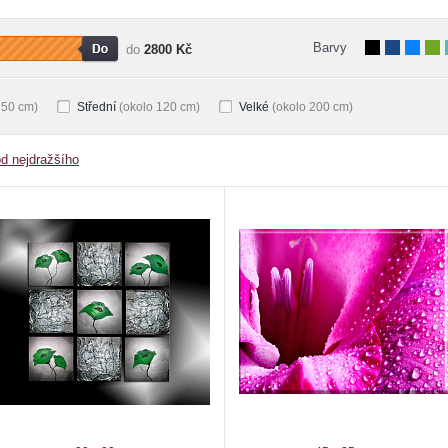
Barvy
do
2800 Kč
 50 cm)
Střední
(okolo 120 cm)
Velké
(okolo 200 cm)
od nejdražšího