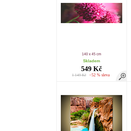
140 x 45 cm
Skladem
549 Kč
1 149 Kč
−52 % sleva