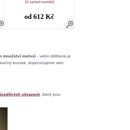
32 variant rozměrů
od 612 Kč
m množství motivů
- velmi oblíbená je
dinečný kousek, doporučujeme vám
ícedílných obrazech
, které jsou