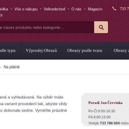
733 
bídka
Vše o nákupu
Velkoobchod
O nás
Magazín
ty
dle typu
Výprodej Obrazů
Obrazy podle tvaru
Obrazy z
Na plátně
íbené a vyhledávané. Na výběr máte
Poradí Jan Červinka
ka variant provedení tak, abyste vždy
vu dokonale sedne. Vyměňte prázdné
Po-Čt 8:00-16:30
Pá 8:00-15:00
Volejte
733 786 004
neb