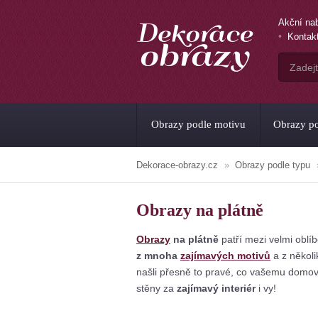
Akční na
Kontak
Obrazy podle motivu
Obrazy po
Dekorace-obrazy.cz
Obrazy podle typu
Obrazy na plátně
Obrazy
n
a plátně
patří mezi velmi obl
z mnoha
zajímavých motivů
a z několi
našli přesně to pravé, co vašemu domo
stěny za
zajímavý interiér
i vy!