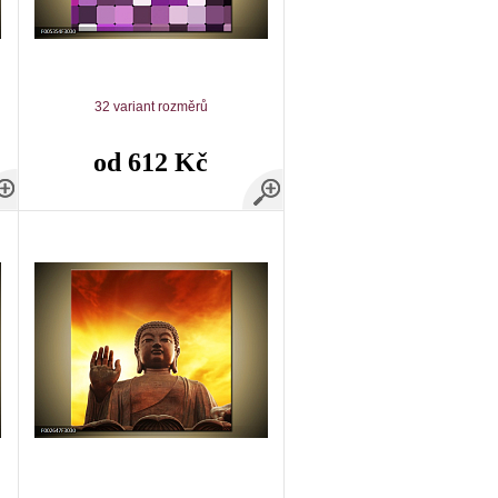
32 variant rozměrů
od 612 Kč