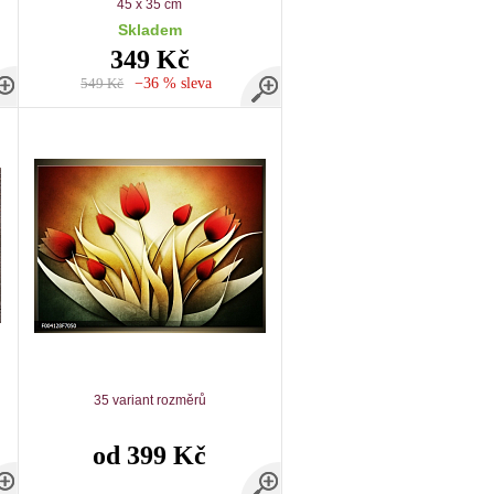
45 x 35 cm
Skladem
349 Kč
549 Kč
−36 % sleva
35 variant rozměrů
od 399 Kč