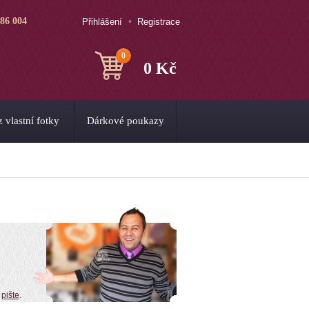
786 004
Přihlášení
Registrace
0
0 Kč
 vlastní fotky
Dárkové poukazy
o
pište
.