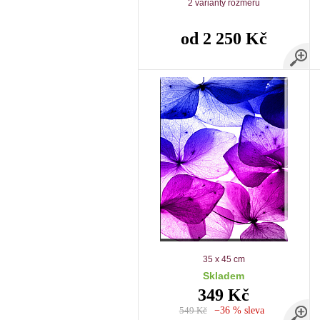
2 varianty rozměrů
od 2 250 Kč
35 x 45 cm
Skladem
349 Kč
549 Kč
−36 % sleva