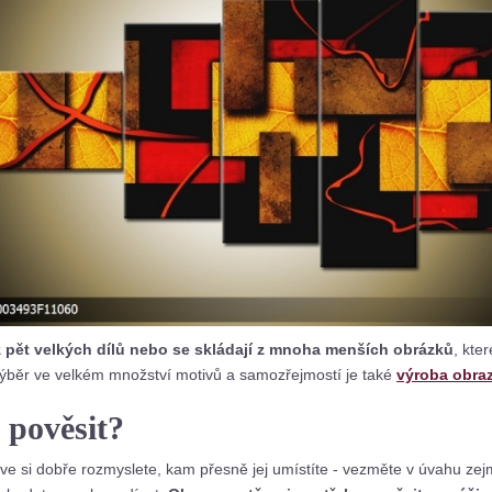
 pět velkých dílů nebo se skládají z mnoha menších obrázků
, kte
běr ve velkém množství motivů a samozřejmostí je také
výroba obraz
 pověsit?
ve si dobře rozmyslete, kam přesně jej umístíte - vezměte v úvahu ze