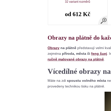
32 variant rozměrů
od 612 Kč
Obrazy na plátně do kaž
Obrazy
n
a plátně
představují velmi kval
zejména
příroda, města či
feng šuej
. 
ručně malované obrazy na plátně
.
Vícedílné obrazy na
Máte na zdi
spoustu volného místa
neb
provedeny technikou tisku na plátně.