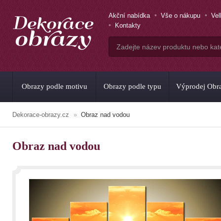
Akční nabídka
Vše o nákupu
Ve
Kontakty
Obrazy podle motivu
Obrazy podle typu
Výprodej Obr
Dekorace-obrazy.cz
Obraz nad vodou
Obraz nad vodou