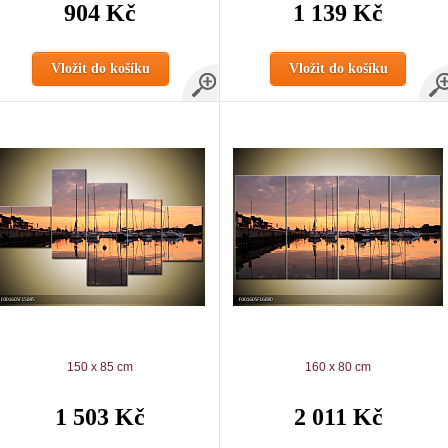
904 Kč
1 139 Kč
Vložit do košíku
Vložit do košíku
150 x 85 cm
160 x 80 cm
1 503 Kč
2 011 Kč