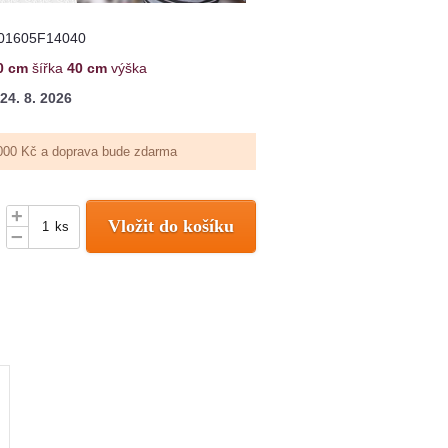
01605F14040
0 cm
šířka
40 cm
výška
24. 8. 2026
000 Kč a doprava bude zdarma
+
Vložit do košíku
ks
–