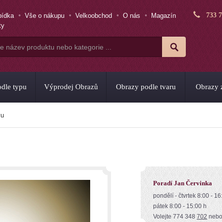
733 
bídka
Vše o nákupu
Velkoobchod
O nás
Magazín
ty
dle typu
Výprodej Obrazů
Obrazy podle tvaru
Obrazy z
vu
Poradí Jan Červinka
pondělí - čtvrtek 8:00 - 16
pátek 8:00 - 15:00 h
Volejte 774 348
702
neb