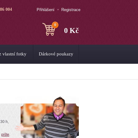
786 004
Přihlášení
Registrace
0
0 Kč
 vlastní fotky
Dárkové poukazy
:30 h,
o
pište
.