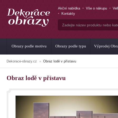
Akční nabídka
Vše o nákupu
Ve
Kontakty
Obrazy podle motivu
Obrazy podle typu
Výprodej Obr
Dekorace-obrazy.cz
Obraz lodě v přístavu
Obraz lodě v přístavu