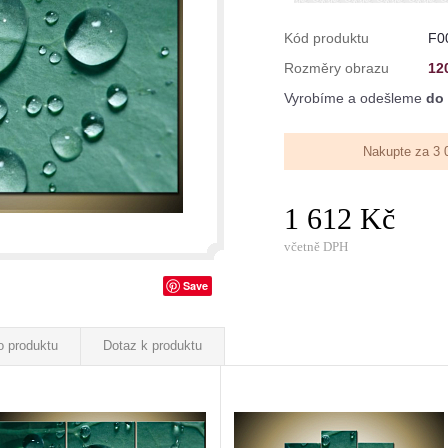
Kód produktu
F0
Rozměry obrazu
12
Vyrobíme a odešleme
do 
Nakupte za 3 
1 612 Kč
včetně DPH
Save
o produktu
Dotaz k produktu