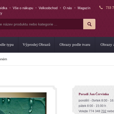
733 
bídka
Vše o nákupu
Velkoobchod
O nás
Magazín
ty
dle typu
Výprodej Obrazů
Obrazy podle tvaru
Obrazy z
leném
Poradí Jan Červinka
pondělí - čtvrtek 8:00 - 16
pátek 8:00 - 15:00 h
Volejte 774 348
702
neb