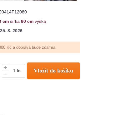
00414F12080
0 cm
šířka
80 cm
výška
25. 8. 2026
000 Kč a doprava bude zdarma
+
Vložit do košíku
ks
–