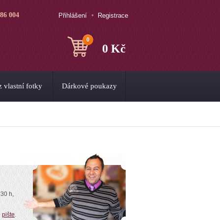
786 004
Přihlášení
Registrace
0
0 Kč
 vlastní fotky
Dárkové poukazy
:30 h,
o
pište
.