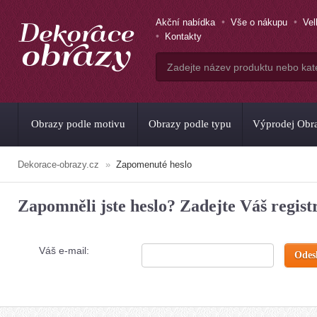
Akční nabídka
Vše o nákupu
Ve
Kontakty
Obrazy podle motivu
Obrazy podle typu
Výprodej Obr
Dekorace-obrazy.cz
Zapomenuté heslo
Zapomněli jste heslo? Zadejte Váš regist
Váš e-mail: