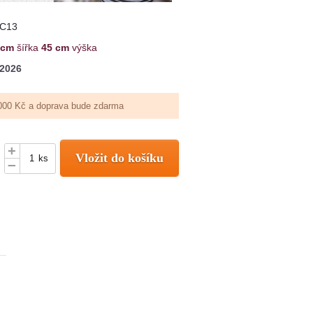
C13
 cm
šířka
45 cm
výška
 2026
000 Kč a doprava bude zdarma
+
Vložit do košíku
ks
–