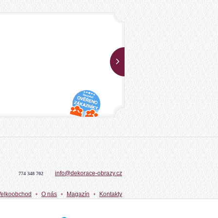
info@dekorace-obrazy.cz
774 348 702
Velkoobchod
O nás
Magazín
Kontakty