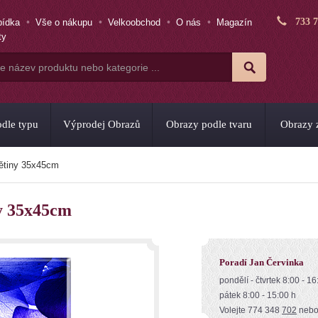
733 
bídka
Vše o nákupu
Velkoobchod
O nás
Magazín
ty
dle typu
Výprodej Obrazů
Obrazy podle tvaru
Obrazy z
větiny 35x45cm
ny 35x45cm
Poradí Jan Červinka
pondělí - čtvrtek 8:00 - 16
pátek 8:00 - 15:00 h
Volejte 774 348
702
neb