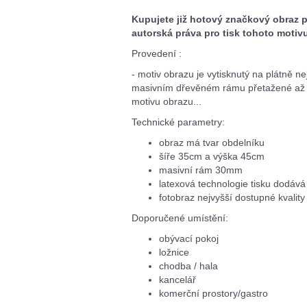
Kupujete již hotový značkový obraz 
autorská práva pro tisk tohoto motiv
Provedení :
- motiv obrazu je vytisknutý na plátně n
masivním dřevěném rámu přetažené až na
motivu obrazu...
Technické parametry:
obraz má tvar obdelníku
šíře 35cm a výška 45cm
masivní rám 30mm
latexová technologie tisku dodává 
fotobraz nejvyšší dostupné kvality
Doporučené umístění:
obývací pokoj
ložnice
chodba / hala
kancelář
komerční prostory/gastro