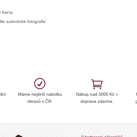
é barvy
le autentické fotografie
itní
Máme nejširší nabídku
Nákup nad 3000 Kč =
obrazů v ČR.
doprava zdarma.