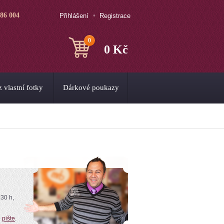
786 004
Přihlášení
Registrace
0
0 Kč
 vlastní fotky
Dárkové poukazy
:30 h,
o
pište
.