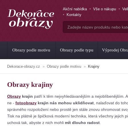
Akční nabídka
Vše o nákupu
Ve
Kontakty
Obrazy podle motivu
Obrazy podle typu
Výprodej Obr
Dekorace-obrazy.cz
Obrazy podle motivu
Krajiny
Obrazy krajiny
Obrazy
krajin
patří k těm nejvyhledávanějším a nejoblíbenějším. 
ne -
fotoobrazy
krajin nás mohou uklidňovat
, nalaďovat do toh
správného rozpoložení nebo prostě jen stále znovu ohromovat svoj
Tisk na plátně je špičková moderní technika, která všechny jejich 
uchová tak, abyste z nich mohli
mít dlouho radost
.