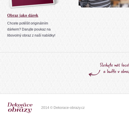
Obraz jako dárek
Chcete potěšit originálním
dárkem? Darujte poukaz na
libovolný obraz z naší nabídky!
2014 © Dekorace-obrazy.cz