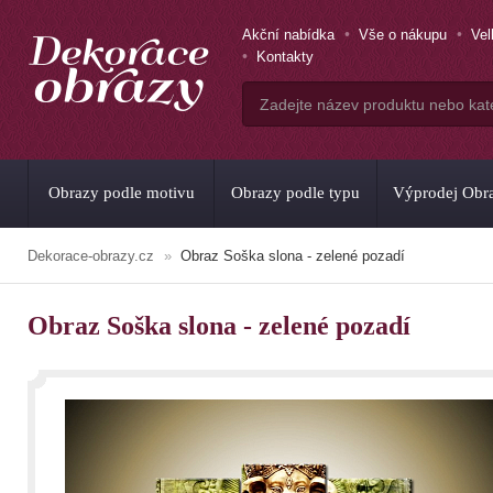
Akční nabídka
Vše o nákupu
Ve
Kontakty
Obrazy podle motivu
Obrazy podle typu
Výprodej Obr
Dekorace-obrazy.cz
Obraz Soška slona - zelené pozadí
Obraz Soška slona - zelené pozadí