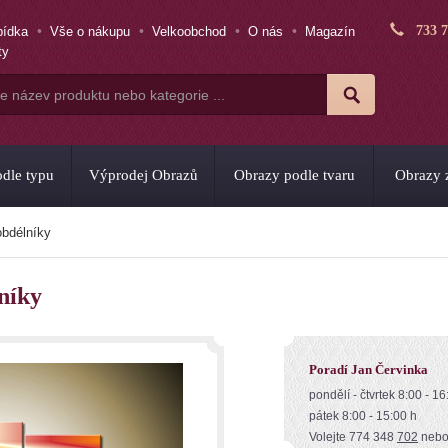
733 
bídka
Vše o nákupu
Velkoobchod
O nás
Magazín
ty
dle typu
Výprodej Obrazů
Obrazy podle tvaru
Obrazy z
bdélníky
níky
Poradí Jan Červinka
pondělí - čtvrtek 8:00 - 16
pátek 8:00 - 15:00 h
Volejte 774 348
702
neb