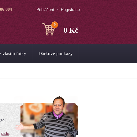
786 004
Přihlášení
Registrace
0
0 Kč
 vlastní fotky
Dárkové poukazy
:30 h,
o
pište
.