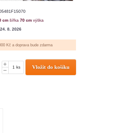
05481F15070
0 cm
šířka
70 cm
výška
24. 8. 2026
000 Kč a doprava bude zdarma
+
Vložit do košíku
ks
–