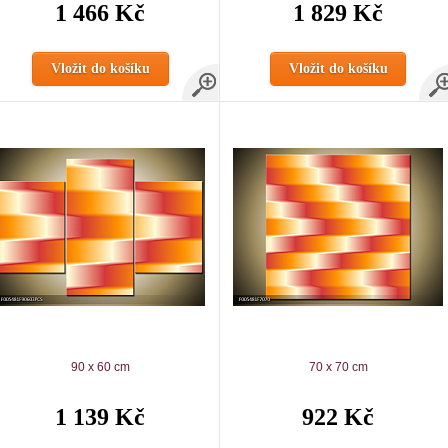
1 466 Kč
1 829 Kč
Vložit do košíku
Vložit do košíku
90 x 60 cm
70 x 70 cm
1 139 Kč
922 Kč