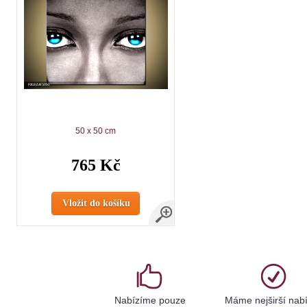
50 x 50 cm
765 Kč
Vložit do košíku
Nabízíme pouze
Máme nejširší nab