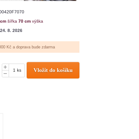
00420F7070
 cm
šířka
70 cm
výška
24. 8. 2026
000 Kč a doprava bude zdarma
+
Vložit do košíku
ks
–