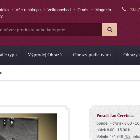
733 
bídka
Vše o nákupu
Velkoobchod
O nás
Magazín
ty
dle typu
Výprodej Obrazů
Obrazy podle tvaru
Obrazy z
dé
Poradí Jan Červinka
pondělí - čtvrtek 8:00 - 16
pátek 8:00 - 15:00 h
Volejte 774 348
702
neb