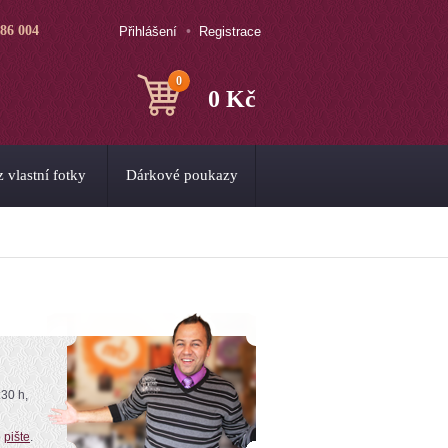
786 004
Přihlášení
Registrace
0
0 Kč
 vlastní fotky
Dárkové poukazy
:30 h,
o
pište
.