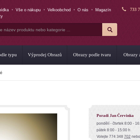
733 
bídka
Vše o nákupu
Velkoobchod
O nás
Magazín
ty
dle typu
Výprodej Obrazů
Obrazy podle tvaru
Obrazy z
dé
Poradí Jan Červinka
pondělí - čtvrtek 8:00 - 16
pátek 8:00 - 15:00 h
Volejte 774 348
702
neb