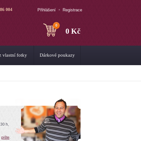
786 004
Přihlášení
Registrace
0
0 Kč
 vlastní fotky
Dárkové poukazy
:30 h,
o
pište
.