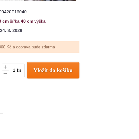
00420F16040
0 cm
šířka
40 cm
výška
24. 8. 2026
000 Kč a doprava bude zdarma
+
Vložit do košíku
ks
–