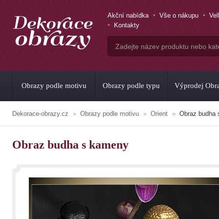
Akční nabídka
Vše o nákupu
Ve
Kontakty
Obrazy podle motivu
Obrazy podle typu
Výprodej Obr
Dekorace-obrazy.cz
Obrazy podle motivu
Orient
Obraz budha 
Obraz budha s kameny