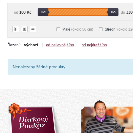
od
100 Kč
do
330
Malé
(okolo 50 cm)
Střední
(okolo 12
Řazení:
výchozí
od nejlevnějšího
od nejdražšího
Nenalezeny žádné produkty.