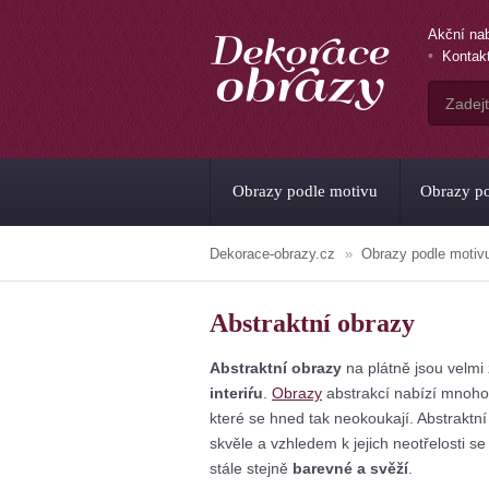
Akční na
Kontak
Obrazy podle motivu
Obrazy po
Dekorace-obrazy.cz
Obrazy podle motiv
Abstraktní obrazy
Abstraktní obrazy
na plátně jsou velm
interiŕu
.
Obrazy
abstrakcí nabízí mnoho 
které se hned tak neokoukají. Abstraktní
skvěle a vzhledem k jejich neotřelosti 
stále stejně
barevné a svěží
.