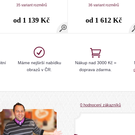
35 variant rozměrů
36 variant rozměrů
od 1 139 Kč
od 1 612 Kč
itní
Máme nejširší nabídku
Nákup nad 3000 Kč =
obrazů v ČR.
doprava zdarma.
0 hodnocení zákazníků