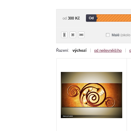
od
300 Kč
Malé
(okolo
Řazení:
výchozí
od nejlevnějšího