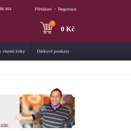
786 004
Přihlášení
Registrace
0
0 Kč
 vlastní fotky
Dárkové poukazy
o
pište
.