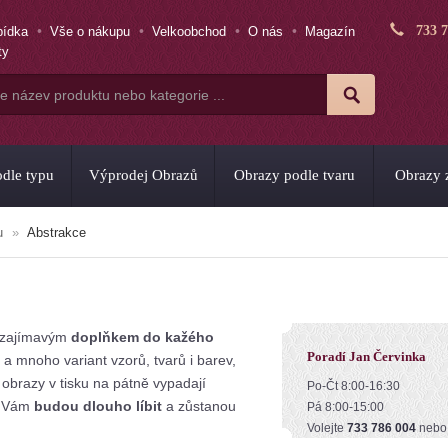
733 
bídka
Vše o nákupu
Velkoobchod
O nás
Magazín
ty
dle typu
Výprodej Obrazů
Obrazy podle tvaru
Obrazy z
u
Abstrakce
i zajímavým
doplňkem do kažého
Poradí Jan Červinka
a mnoho variant vzorů, tvarů i barev,
 obrazy v tisku na pátně vypadají
Po-Čt 8:00-16:30
se Vám
budou dlouho líbit
a zůstanou
Pá 8:00-15:00
Volejte
733 786 004
neb