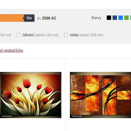
Barvy
do
2500 Kč
 50 cm)
Střední
(okolo 120 cm)
Velké
(okolo 200 cm)
od nejdražšího