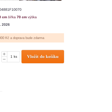
04881F10070
0 cm
šířka
70 cm
výška
. 2026
000 Kč a doprava bude zdarma
+
Vložit do košíku
ks
–