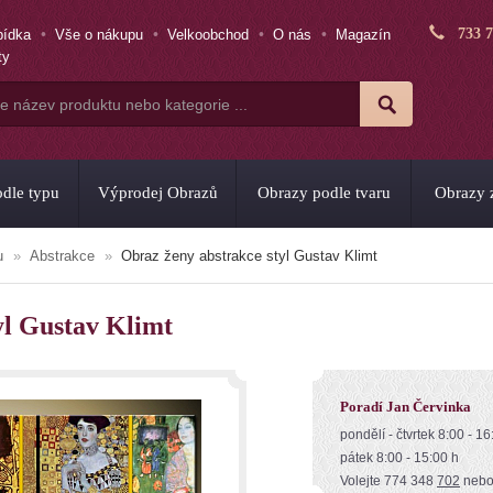
733 
bídka
Vše o nákupu
Velkoobchod
O nás
Magazín
ty
dle typu
Výprodej Obrazů
Obrazy podle tvaru
Obrazy z
u
Abstrakce
Obraz ženy abstrakce styl Gustav Klimt
yl Gustav Klimt
Poradí Jan Červinka
pondělí - čtvrtek 8:00 - 16
pátek 8:00 - 15:00 h
Volejte 774 348
702
neb