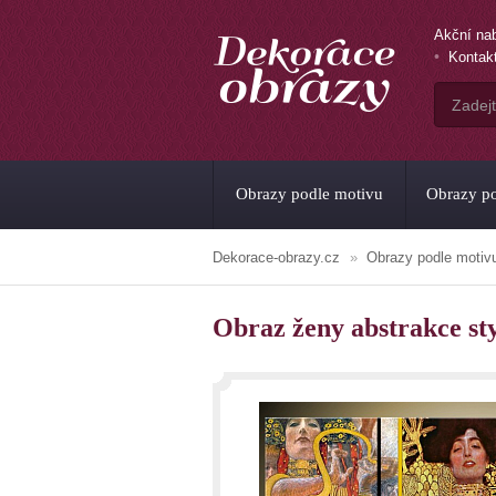
Akční na
Kontak
Obrazy podle motivu
Obrazy po
Dekorace-obrazy.cz
Obrazy podle motiv
Obraz ženy abstrakce st