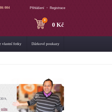
786 004
Přihlášení
Registrace
0
0 Kč
 vlastní fotky
Dárkové poukazy
:30 h,
o
pište
.