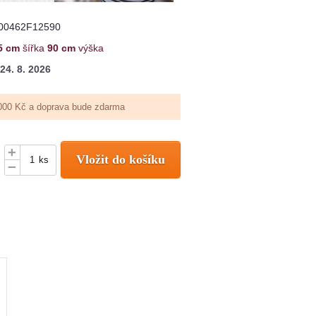
00462F12590
5 cm
šířka
90 cm
výška
24. 8. 2026
000 Kč a doprava bude zdarma
+
Vložit do košíku
ks
–