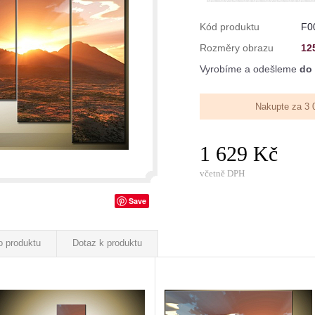
Kód produktu
F0
Rozměry obrazu
12
Vyrobíme a odešleme
do 
Nakupte za 3 
1 629 Kč
včetně DPH
Save
o produktu
Dotaz k produktu