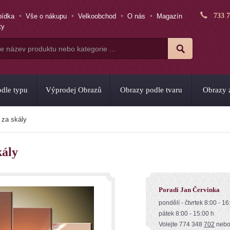
733 
bídka
Vše o nákupu
Velkoobchod
O nás
Magazín
ty
dle typu
Výprodej Obrazů
Obrazy podle tvaru
Obrazy z
 za skály
kály
Poradí Jan Červinka
pondělí - čtvrtek 8:00 - 16
pátek 8:00 - 15:00 h
Volejte 774 348
702
neb