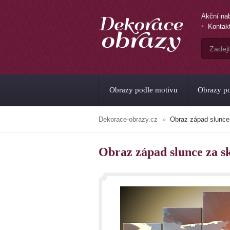
Akční na
Kontak
Obrazy podle motivu
Obrazy po
Dekorace-obrazy.cz
Obraz západ slunce
Obraz západ slunce za s