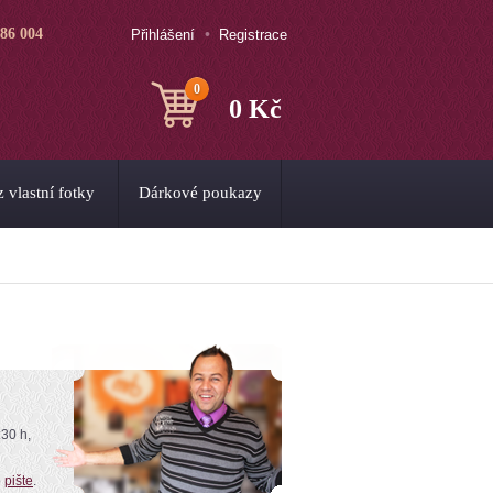
786 004
Přihlášení
Registrace
0
0 Kč
 vlastní fotky
Dárkové poukazy
:30 h,
o
pište
.