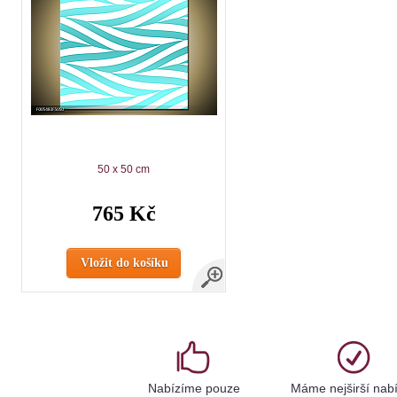
50 x 50 cm
765 Kč
Vložit do košíku
Nabízíme pouze
Máme nejširší nab