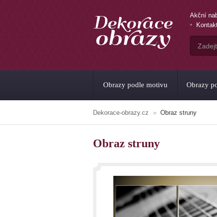
Akční na
Kontak
Obrazy podle motivu
Obrazy po
Dekorace-obrazy.cz
Obraz struny
Obraz struny