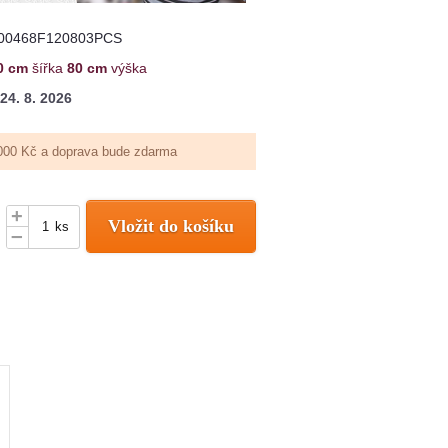
00468F120803PCS
0 cm
šířka
80 cm
výška
24. 8. 2026
000 Kč a doprava bude zdarma
+
Vložit do košíku
ks
–