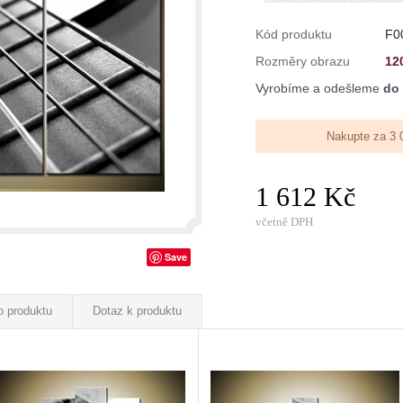
Kód produktu
F0
Rozměry obrazu
12
Vyrobíme a odešleme
do 
Nakupte za 3 
1 612 Kč
včetně DPH
Save
o produktu
Dotaz k produktu