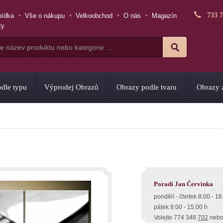
733 
bídka
Vše o nákupu
Velkoobchod
O nás
Magazín
ty
dle typu
Výprodej Obrazů
Obrazy podle tvaru
Obrazy z
Poradí Jan Červinka
pondělí - čtvrtek 8:00 - 16
pátek 8:00 - 15:00 h
Volejte 774 348
702
neb