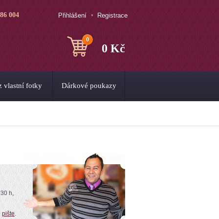
786 004
Přihlášení
Registrace
0
0 Kč
 vlastní fotky
Dárkové poukazy
:30 h,
o
pište
.