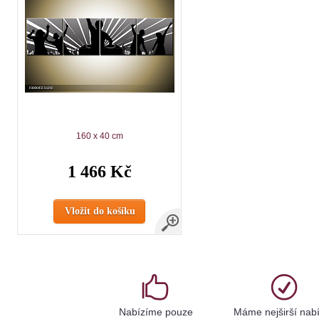
160 x 40 cm
1 466 Kč
Vložit do košíku
Nabízíme pouze
Máme nejširší nab