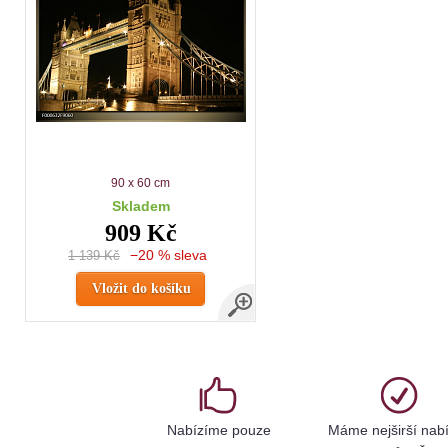
90 x 60 cm
Skladem
909 Kč
−20 % sleva
1 139 Kč
Vložit do košíku
Nabízíme pouze
Máme nejširší nab