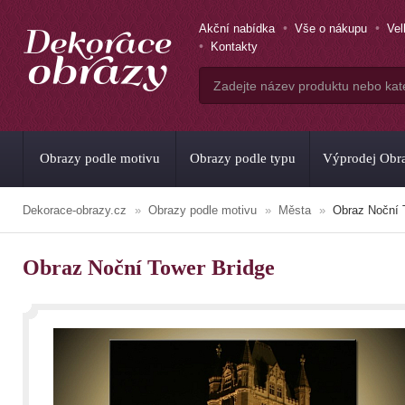
Akční nabídka
Vše o nákupu
Ve
Kontakty
Obrazy podle motivu
Obrazy podle typu
Výprodej Obr
Dekorace-obrazy.cz
Obrazy podle motivu
Města
Obraz Noční 
Obraz Noční Tower Bridge