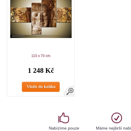
110 x 70 cm
1 248 Kč
Vložit do košíku
Nabízíme pouze
Máme nejširší nab