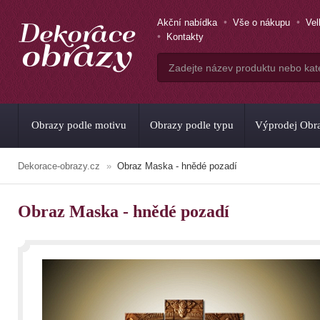
Akční nabídka
Vše o nákupu
Ve
Kontakty
Obrazy podle motivu
Obrazy podle typu
Výprodej Obr
Dekorace-obrazy.cz
Obraz Maska - hnědé pozadí
Obraz Maska - hnědé pozadí