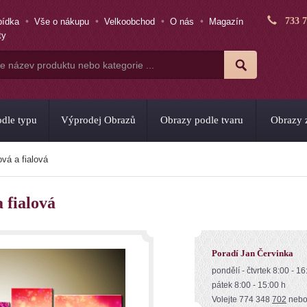
733 
bídka
Vše o nákupu
Velkoobchod
O nás
Magazín
ty
dle typu
Výprodej Obrazů
Obrazy podle tvaru
Obrazy z
vá a fialová
 fialová
Poradí Jan Červinka
pondělí - čtvrtek 8:00 - 16
pátek 8:00 - 15:00 h
Volejte 774 348
702
neb