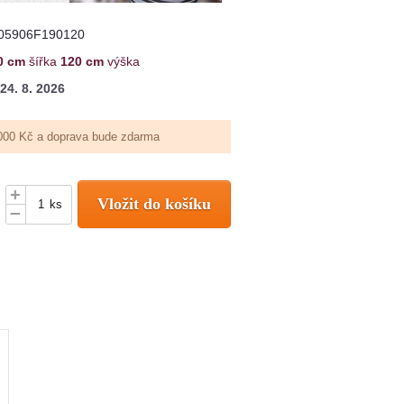
05906F190120
0 cm
šířka
120 cm
výška
24. 8. 2026
000 Kč a doprava bude zdarma
+
Vložit do košíku
ks
–