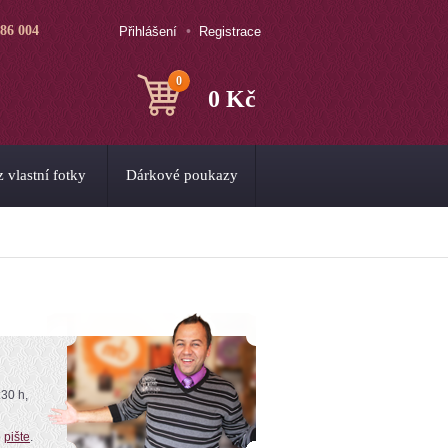
786 004
Přihlášení
Registrace
0
0 Kč
 vlastní fotky
Dárkové poukazy
:30 h,
o
pište
.