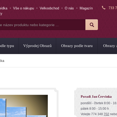
733 
bídka
Vše o nákupu
Velkoobchod
O nás
Magazín
ty
dle typu
Výprodej Obrazů
Obrazy podle tvaru
Obrazy z
tka
Poradí Jan Červinka
pondělí - čtvrtek 8:00 - 16
pátek 8:00 - 15:00 h
Volejte 774 348
702
neb