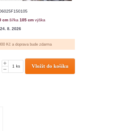
06025F150105
0 cm
šířka
105 cm
výška
24. 8. 2026
000 Kč a doprava bude zdarma
+
Vložit do košíku
ks
–