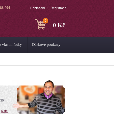
786 004
Přihlášení
Registrace
0
0 Kč
 vlastní fotky
Dárkové poukazy
:30 h,
o
pište
.