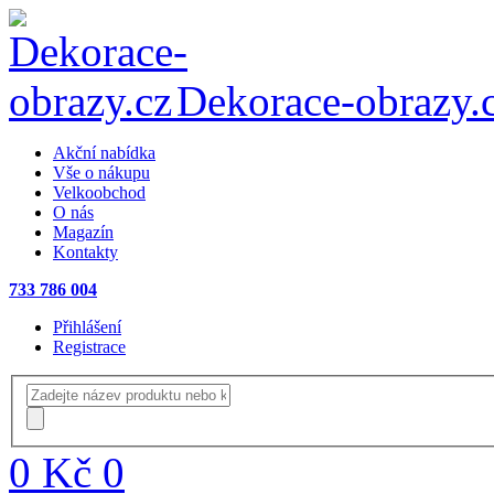
Dekorace-obrazy.
Akční nabídka
Vše o nákupu
Velkoobchod
O nás
Magazín
Kontakty
733 786 004
Přihlášení
Registrace
0 Kč
0