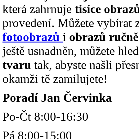
která zahrnuje
tisíce obraz
provedení. Můžete vybírat 
fotoobrazů
i
obrazů ručn
ještě usnadněn, můžete hled
tvaru
tak, abyste našli pře
okamži tě zamilujete!
Poradí Jan Červinka
Po-Čt 8:00-16:30
Pá 8:00-15:00