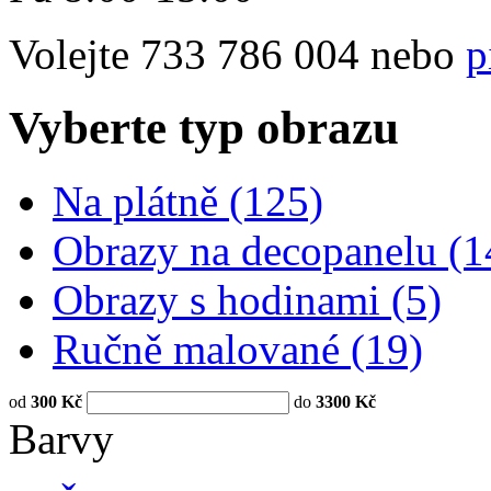
Volejte
733 786 004
nebo
p
Vyberte typ obrazu
Na plátně
(125)
Obrazy na decopanelu
(1
Obrazy s hodinami
(5)
Ručně malované
(19)
od
300 Kč
do
3300 Kč
Barvy