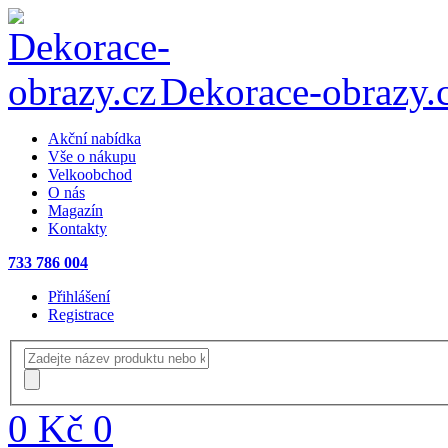
Dekorace-obrazy.
Akční nabídka
Vše o nákupu
Velkoobchod
O nás
Magazín
Kontakty
733 786 004
Přihlášení
Registrace
0 Kč
0