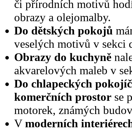
či přírodních motivů hodí
obrazy a olejomalby.
Do dětských pokojů
mám
veselých motivů v sekci 
Obrazy do kuchyně
nale
akvarelových maleb v se
Do chlapeckých pokojíč
komerčních prostor
se p
motorek, známých budov,
V
moderních interiérec