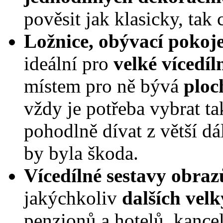
pověsit jak klasicky, tak 
Ložnice, obývací pokoj
ideální pro
velké vícedíl
místem pro ně bývá
ploc
vždy je potřeba vybrat ta
pohodlně dívat z větší dá
by byla škoda.
Vícedílné sestavy obraz
jakýchkoliv
dalších vel
penzionů a hotelů, kancel