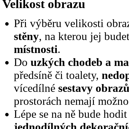
Velikost obrazu
Při výběru velikosti obr
stěny
, na kterou jej bude
místnosti
.
Do
uzkých chodeb a mal
předsíně či toalety,
nedop
vícedílné
sestavy obraz
prostorách nemají možno
Lépe se na ně bude hodi
jednodílných dekoračn