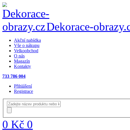
Dekorace-obrazy.
Akční nabídka
Vše o nákupu
Velkoobchod
O nás
Magazín
Kontakty
733 786 004
Přihlášení
Registrace
0 Kč
0