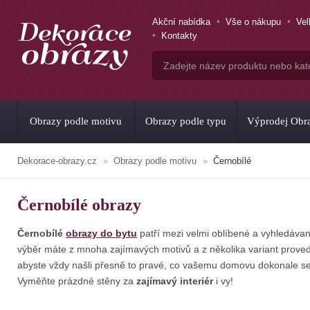
Akční nabídka
Vše o nákupu
Ve
Kontakty
Obrazy podle motivu
Obrazy podle typu
Výprodej Obr
Dekorace-obrazy.cz
Obrazy podle motivu
Černobílé
Černobílé obrazy
Černobílé
obrazy do bytu
patří mezi velmi oblíbené a vyhledáva
výběr máte z mnoha zajímavých motivů a z několika variant proved
abyste vždy našli přesně to pravé, co vašemu domovu dokonale s
Vyměňte prázdné stěny za
zajímavý interiér
i vy!