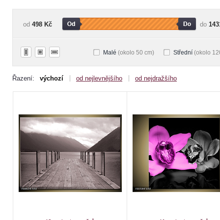
od
498 Kč
do
143
Malé
(okolo 50 cm)
Střední
(okolo 12
Řazení:
výchozí
od nejlevnějšího
od nejdražšího